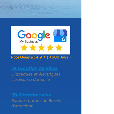
Note Google : 4.9 ⭐ ( +500 Avis )
🚲​ Location de vélos
Classiques et électriques -
livraison à domicile
🗺️​ Itinéraires vélo
Balades autour du Bassin
d'Arcachon