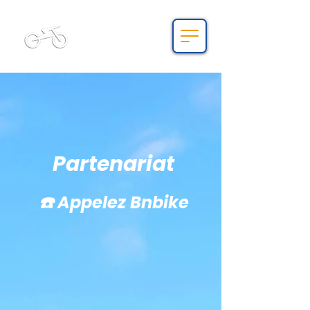
Bnbike.fr
Partenariat
☎️​​ Appelez Bnbike