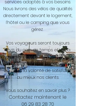
services adaptés à vos besoins.
Nous livrons des vélos de qualités
directement devant le logement,
l'hôtel ou le camping que vous
gérez.
Vos voyageurs seront toujours
ravis du gain de temps et de la
qualité de nos services. Nous
livrons d'un simple appel avec
toujours la volonté de satisfaire
au mieux nos clients.
Vous souhaitez en savoir plus ?
Contactez maintenant le
06 29 83 28 70