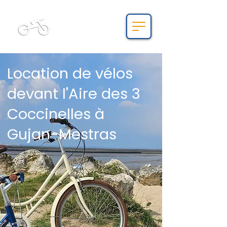
Bnbike.fr
Location de vélos
devant l'Aire des 3
Coccinelles à
Gujan-Mestras