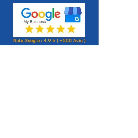
Note Google : 4.9 ⭐ ( +500 Avis )
🚲​ Location de vélos
Classiques et électriques -
livraison à domicile
🗺️​ Itinéraires vélo
Balades autour du Bassin
d'Arcachon
Réservez maintenant