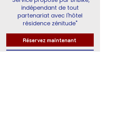
indépendant de tout
partenariat avec l'hôtel
résidence zénitude"
Réservez maintenant
Note Google : 4.9 ⭐ ( +500 Avis )
🚲​ Location de vélos
Classiques et électriques -
livraison à domicile